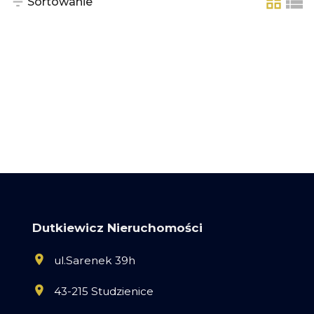
Sortowanie
tabela
list
Dutkiewicz Nieruchomości
ul.Sarenek 39h
43-215 Studzienice