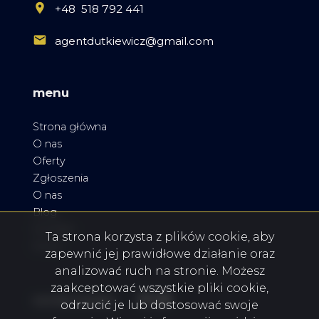
+48 518 792 441
agentdutkiewicz@gmail.com
menu
Strona główna
O nas
Oferty
Zgłoszenia
O nas
Blog
Kontakt
Ta strona korzysta z plików cookie, aby
Rodo
zapewnić jej prawidłowe działanie oraz
analizować ruch na stronie. Możesz
zaakceptować wszystkie pliki cookie,
Facebook
Facebook
Facebook
social media
odrzucić je lub dostosować swoje