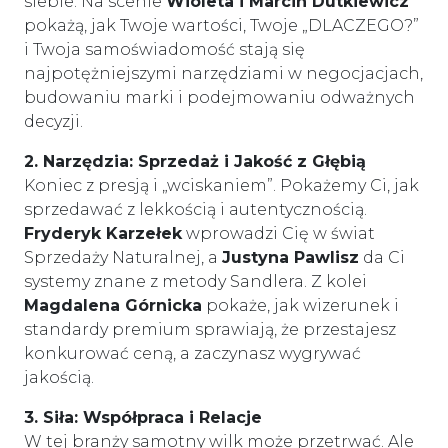
siebie. Na scenie
Wioleta i Marcin Dutkiewicz
pokażą, jak Twoje wartości, Twoje „DLACZEGO?”
i Twoja samoświadomość stają się
najpotężniejszymi narzędziami w negocjacjach,
budowaniu marki i podejmowaniu odważnych
decyzji.
2. Narzędzia: Sprzedaż i Jakość z Głębią
Koniec z presją i „wciskaniem”. Pokażemy Ci, jak
sprzedawać z lekkością i autentycznością.
Fryderyk Karzełek
wprowadzi Cię w świat
Sprzedaży Naturalnej, a
Justyna Pawlisz
da Ci
systemy znane z metody Sandlera. Z kolei
Magdalena Górnicka
pokaże, jak wizerunek i
standardy premium sprawiają, że przestajesz
konkurować ceną, a zaczynasz wygrywać
jakością.
3. Siła: Współpraca i Relacje
W tej branży samotny wilk może przetrwać. Ale