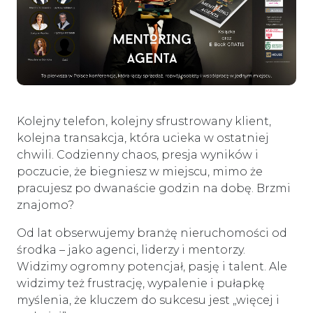
Kolejny telefon, kolejny sfrustrowany klient,
kolejna transakcja, która ucieka w ostatniej
chwili. Codzienny chaos, presja wyników i
poczucie, że biegniesz w miejscu, mimo że
pracujesz po dwanaście godzin na dobę. Brzmi
znajomo?
Od lat obserwujemy branżę nieruchomości od
środka – jako agenci, liderzy i mentorzy.
Widzimy ogromny potencjał, pasję i talent. Ale
widzimy też frustrację, wypalenie i pułapkę
myślenia, że kluczem do sukcesu jest „więcej i