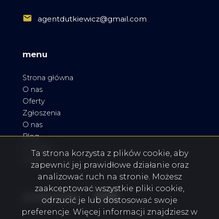
agentdutkiewicz@gmail.com
menu
Strona główna
O nas
Oferty
Zgłoszenia
O nas
Blog
Kontakt
Ta strona korzysta z plików cookie, aby
Rodo
zapewnić jej prawidłowe działanie oraz
analizować ruch na stronie. Możesz
zaakceptować wszystkie pliki cookie,
Facebook
Facebook
Facebook
social media
odrzucić je lub dostosować swoje
preferencje. Więcej informacji znajdziesz w