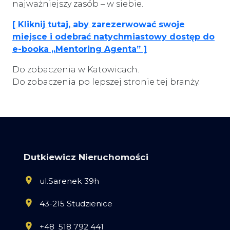
najważniejszy zasób – w siebie.
[ Kliknij tutaj, aby zarezerwować swoje
miejsce i odebrać natychmiastowy dostęp do
e-booka „Mentoring Agenta” ]
Do zobaczenia w Katowicach.
Do zobaczenia po lepszej stronie tej branży.
Dutkiewicz Nieruchomości
ul.Sarenek 39h
43-215 Studzienice
+48 518 792 441