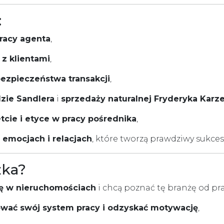
:
pracy agenta
,
 z klientami
,
zpieczeństwa transakcji
,
zie Sandlera
i
sprzedaży naturalnej Fryderyka Karze
tcie i etyce w pracy pośrednika
,
, emocjach i relacjach
, które tworzą prawdziwy sukces
żka?
rę w nieruchomościach
i chcą poznać tę branżę od pra
wać swój system pracy i odzyskać motywację
,