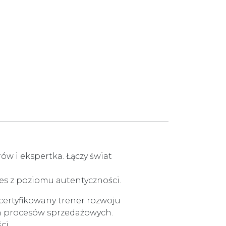
rów i ekspertka. Łączy świat
ces z poziomu autentyczności.
 certyfikowany trener rozwoju
ch procesów sprzedażowych.
ci.