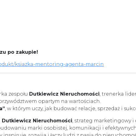
azu po zakupie!
rodukt/ksiazka-mentoring-agenta-marcin
rka zespołu
Dutkiewicz Nieruchomości
, trenerka lide
 przywództwem opartym na wartościach.
a”
, w którym uczy, jak budować relacje, sprzedaż i suk
i
Dutkiewicz Nieruchomości
, strateg marketingowy i
budowaniu marki osobistej, komunikacji i efektywny
 inspiruje, rozwija i łączy ludzi z pasją do nieruchomoś