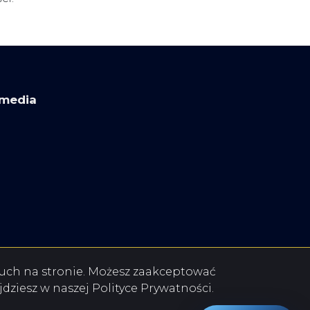
 media
ok
book
ebook
 ruch na stronie. Możesz zaakceptować
jdziesz w naszej Polityce Prywatności.