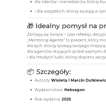
dla liderów i menedżerów, którzy b
i dla wszystkich, którzy szukają w ży
🎁 Idealny pomysł na p
Zbliżają się Święta – czas refleksji, decy
„Mentoring Agenta”
to prezent, który mo
dla tych, którzy szukają swojego miejsca,
dla agentów stojących przed ważnymi d
i dla młodych ludzi, którzy dopiero zac
📦 Szczegóły:
Autorzy:
Wioleta i Marcin Dutkiewi
Wydawnictwo:
Heksagon
Rok wydania:
2025