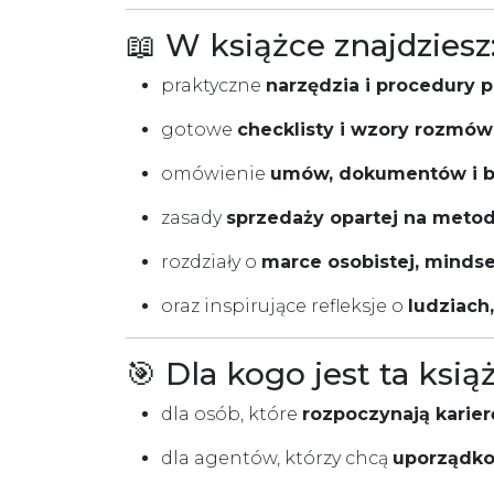
📖 W książce znajdziesz
praktyczne
narzędzia i procedury 
gotowe
checklisty i wzory rozmów
omówienie
umów, dokumentów i be
zasady
sprzedaży opartej na metod
rozdziały o
marce osobistej, mindse
oraz inspirujące refleksje o
ludziach
🎯 Dla kogo jest ta ksią
dla osób, które
rozpoczynają karie
dla agentów, którzy chcą
uporządko