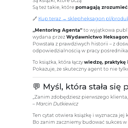
Są książki, które uczą.
Są też takie, które
pomagają zrozumieć 
🔗
Kup teraz → sklepheksagon.pl/produ
„Mentoring Agenta”
to wyjątkowa publ
wydana przez
Wydawnictwo Heksagon
Powstała z prawdziwych historii – z doś
odpowiedzialnością w pracy pośrednika
To książka, która łączy
wiedzę, praktykę 
Pokazuje, że skuteczny agent to nie tylko
💬 Myśl, która stała si
„Zanim zdobędziesz pierwszego klienta, m
–
Marcin Dutkiewicz
Ten cytat otwiera książkę i wyznacza jej 
Bo zanim zaczniemy budować sukces w li