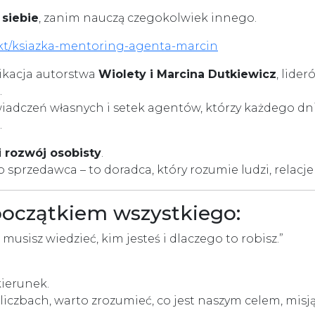
siebie
, zanim nauczą czegokolwiek innego.
kt/ksiazka-mentoring-agenta-marcin
ikacja autorstwa
Wiolety i Marcina Dutkiewicz
, lide
.
wiadczeń własnych i setek agentów, którzy każdego dni
.
i rozwój osobisty
.
 sprzedawca – to doradca, który rozumie ludzi, relacje i
ę początkiem wszystkiego:
usisz wiedzieć, kim jesteś i dlaczego to robisz.”
kierunek.
czbach, warto zrozumieć, co jest naszym celem, misją