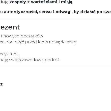
udują
zespoły z wartościami i misją
,
ciu
autentyczności, sensu i odwagi, by działać po s
rezent
zji i nowych początków.
że otworzyć przed kimś nową ścieżkę:
ecyzjami,
zynają swoją zawodową podróż.
cz