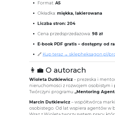
Format:
A5
Okładka:
miękka, lakierowana
Liczba stron: 204
Cena przedsprzedażowa:
98 zł
E-book PDF gratis – dostępny od r
🔗
Kup teraz → sklepheksagon.pl/p
👩‍💼 O autorach
Wioleta Dutkiewicz
– prezeska i mento
nieruchomości z rozwojem osobistym i
Twórczyni programu
„Mentoring Agent
Marcin Dutkiewicz
– współtwórca mark
osobistego. Od lat wspiera agentów w 
Wraz z Wioletą tworzy system pracy, który