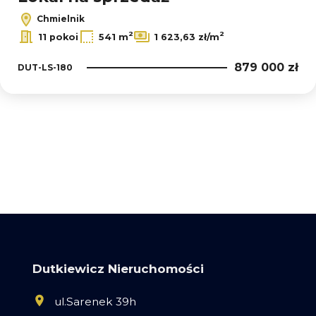
Chmielnik
2
2
11 pokoi
541 m
1 623,63 zł/m
879 000 zł
DUT-LS-180
Dutkiewicz Nieruchomości
ul.Sarenek 39h