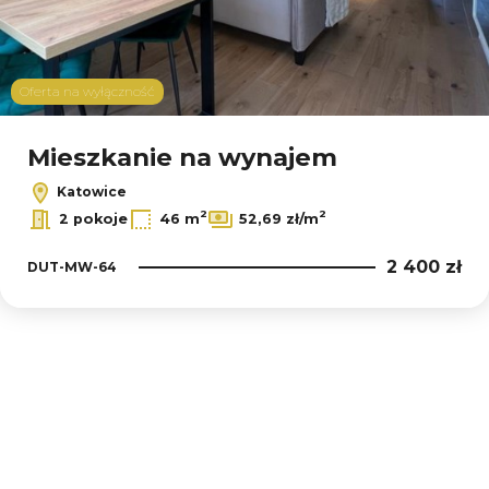
Oferta na wyłączność
Mieszkanie na wynajem
Katowice
2
2
2 pokoje
46 m
52,69 zł/m
2 400 zł
DUT-MW-64