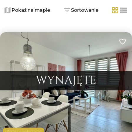
+
−
Pokaż na mapie
Sortowanie
tabela
list
Dodaj
Oferta na wyłączność