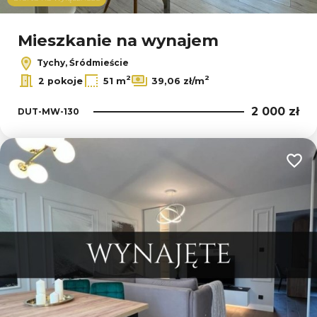
Leaflet
Mieszkanie na wynajem
Tychy, Śródmieście
2
2
2 pokoje
51 m
39,06 zł/m
2 000 zł
DUT-MW-130
Dodaj