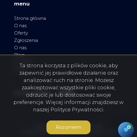
menu
Strona główna
O nas
Oferty
Zgłoszenia
O nas
Blog
Kontakt
Ta strona korzysta z plików cookie, aby
Rodo
zapewnić jej prawidłowe działanie oraz
analizować ruch na stronie. Możesz
zaakceptować wszystkie pliki cookie,
Facebook
Facebook
Facebook
social media
odrzucić je lub dostosować swoje
preferencje. Więcej informacji znajdziesz w
naszej Polityce Prywatności.
Dutkiewicz Nieruchomości © 2026
Rozumiem
💬
Program dla biur nieruchomości
Galactica Virgo